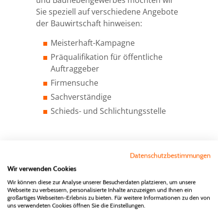
und Baunebengewerbes möchten wir
Aus- & Fortbildung
Veranstaltungen
Nachhaltigkeit & Klimaschutz
Pressekonferenzen
Firmensuche
Übersicht
Sie speziell auf verschiedene Angebote
der Bauwirtschaft hinweisen:
Mitglied werden
125 Jahre AGV Bau Saar
Digitalisierung
Pressefotos
Die saarländische Bauindustrie
Firmensuche
Übersicht
Meisterhaft-Kampagne
Präqualifikation für öffentliche
Mitglieder Login
Fotos von Veranstaltungen
Fachkräfte
Saar Bau Report
Innungen & Fachgruppen
Sachverständige
Seminare
Übersicht
Auftraggeber
Firmensuche
Kontakt
Tarif & Sozialpolitik
Gastmitglieder
Meisterhaft Bauen
Azubi-Kampagne
Mitglied werden
Sachverständige
Schieds- und Schlichtungsstelle
Seite durchsuchen
VBS-Verband der Baustoffindustrie
Präqualifikation
Unser Ausbildungszentrum
Gastmitglied werden
Datenschutz
Landesgütegemeinschaft
Schieds- & Schlichtungsstelle
Meisterhaft Bauen
Datenschutzbestimmungen
Wir verwenden Cookies
Impressum
Gesellschaften des AGV Bau Saar
Wir können diese zur Analyse unserer Besucherdaten platzieren, um unsere
Präqualifikation
Webseite zu verbessern, personalisierte Inhalte anzuzeigen und Ihnen ein
großartiges Webseiten-Erlebnis zu bieten. Für weitere Informationen zu den von
uns verwendeten Cookies öffnen Sie die Einstellungen.
Partnerorganisationen