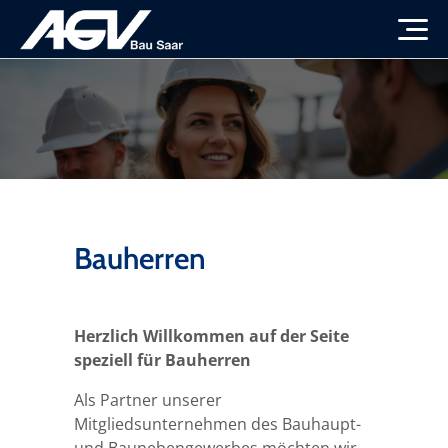
Startseite
Verband
Themen
Übersicht
Bauherren
Presse
Vorstand & Beirat
Übersicht
Mitglieder & Partner
Ansprechpartner
Wohnungsbau
Übersicht
Herzlich Willkommen auf der Seite
speziell für Bauherren
Bauherren
Aktuelles
Infrastruktur
Pressemeldungen
Übersicht
Als Partner unserer
Mitgliedsunternehmen des Bauhaupt-