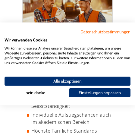
Datenschutzbestimmungen
Wir verwenden Cookies
Wir können diese zur Analyse unserer Besucherdaten platzieren, um unsere
Webseite zu verbessern, personalisierte Inhalte anzuzeigen und Ihnen ein
großartiges Webseiten-Erlebnis zu bieten. Für weitere Informationen zu den von
uns verwendeten Cookies öffnen Sie die Einstellungen.
VIELE GRÜNDE SPRECHEN FÜR EINE
TÄTIGKEIT IN DER BAUWIRTSCHAFT
Alle akzeptieren
Attraktive Aufstiegschancen vom
Gesellen über Polier bis hin zum
nein danke
Einstellungen anpassen
Meister mit der Möglichkeit der
Selbstständigkeit
Individuelle Aufstiegschancen auch
im akademischen Bereich
Höchste Tarifliche Standards