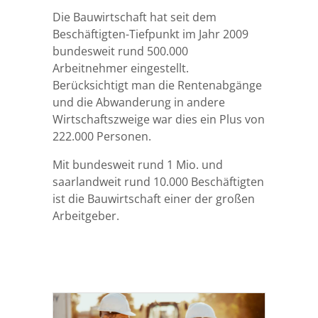
Aus- & Fortbildung
Veranstaltungen
Nachhaltigkeit & Klimaschutz
Pressekonferenzen
Firmensuche
Übersicht
Die Bauwirtschaft hat seit dem
Beschäftigten-Tiefpunkt im Jahr 2009
Mitglied werden
125 Jahre AGV Bau Saar
Digitalisierung
Pressefotos
Die saarländische Bauindustrie
Firmensuche
Übersicht
bundesweit rund 500.000
Arbeitnehmer eingestellt.
Berücksichtigt man die Rentenabgänge
Mitglieder Login
Fotos von Veranstaltungen
Fachkräfte
Saar Bau Report
Innungen & Fachgruppen
Sachverständige
Seminare
Übersicht
und die Abwanderung in andere
Wirtschaftszweige war dies ein Plus von
Kontakt
Tarif & Sozialpolitik
Gastmitglieder
Meisterhaft Bauen
Azubi-Kampagne
Mitglied werden
222.000 Personen.
Mit bundesweit rund 1 Mio. und
Seite durchsuchen
VBS-Verband der Baustoffindustrie
Präqualifikation
Unser Ausbildungszentrum
Gastmitglied werden
saarlandweit rund 10.000 Beschäftigten
ist die Bauwirtschaft einer der großen
Arbeitgeber.
Datenschutz
Landesgütegemeinschaft
Schieds- & Schlichtungsstelle
Impressum
Gesellschaften des AGV Bau Saar
Partnerorganisationen