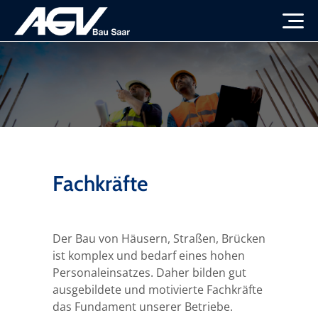
Startseite
Verband
Themen
Übersicht
Fachkräfte
Presse
Vorstand & Beirat
Übersicht
Mitglieder & Partner
Ansprechpartner
Wohnungsbau
Übersicht
Der Bau von Häusern, Straßen, Brücken
ist komplex und bedarf eines hohen
Personaleinsatzes. Daher bilden gut
Bauherren
Aktuelles
Infrastruktur
Pressemeldungen
Übersicht
ausgebildete und motivierte Fachkräfte
das Fundament unserer Betriebe.