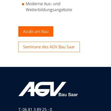
Moderne Aus- und
Weiterbildungsangebote
Azubi am Bau
Seminare des AGV Bau Saar
T:
06 81 3 89 25 - 0