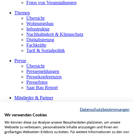
Fotos von Veranstaltungen
Themen
Übersicht
Wohnungsbau
Infrastruktur
Nachhaltigkeit & Klimaschutz
Digitalisierung
Fachkräfte
Tarif & Sozialpolitik
Presse
Übersicht
Pressemeldungen
Pressekonferenzen
Pressefotos
Saar Bau Report
Mitglieder & Partner
Übersicht
Firmensuche
Datenschutzbestimmungen
Die saarländische Bauindustrie
Wir verwenden Cookies
Innungen & Fachgruppen
Wir können diese zur Analyse unserer Besucherdaten platzieren, um unsere
Gastmitglieder
Webseite zu verbessern, personalisierte Inhalte anzuzeigen und Ihnen ein
VBS-Verband der Baustoffindustrie
großartiges Webseiten-Erlebnis zu bieten. Für weitere Informationen zu den von