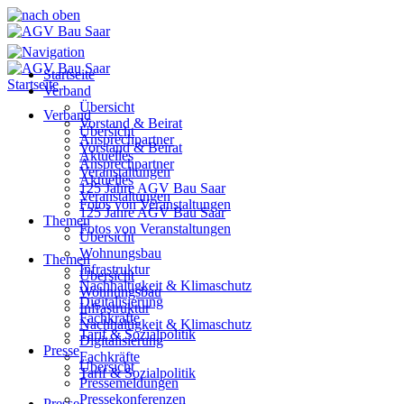
Startseite
Startseite
Verband
Übersicht
Verband
Vorstand & Beirat
Übersicht
Ansprechpartner
Vorstand & Beirat
Aktuelles
Ansprechpartner
Veranstaltungen
Aktuelles
125 Jahre AGV Bau Saar
Veranstaltungen
Fotos von Veranstaltungen
125 Jahre AGV Bau Saar
Themen
Fotos von Veranstaltungen
Übersicht
Wohnungsbau
Themen
Infrastruktur
Übersicht
Nachhaltigkeit & Klimaschutz
Wohnungsbau
Digitalisierung
Infrastruktur
Fachkräfte
Nachhaltigkeit & Klimaschutz
Tarif & Sozialpolitik
Digitalisierung
Presse
Fachkräfte
Übersicht
Tarif & Sozialpolitik
Pressemeldungen
Pressekonferenzen
Presse