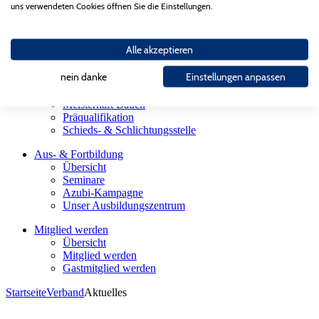
Landesgütegemeinschaft
uns verwendeten Cookies öffnen Sie die Einstellungen.
Gesellschaften des AGV Bau Saar
Partnerorganisationen
Alle akzeptieren
Bauherren
Übersicht
nein danke
Einstellungen anpassen
Firmensuche
Sachverständige
Meisterhaft Bauen
Präqualifikation
Schieds- & Schlichtungsstelle
Aus- & Fortbildung
Übersicht
Seminare
Azubi-Kampagne
Unser Ausbildungszentrum
Mitglied werden
Übersicht
Mitglied werden
Gastmitglied werden
Startseite
Verband
Aktuelles