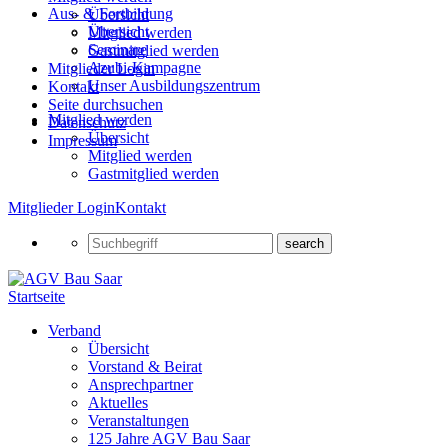
Aus- & Fortbildung
Übersicht
Übersicht
Mitglied werden
Seminare
Gastmitglied werden
Azubi-Kampagne
Mitglieder Login
Unser Ausbildungszentrum
Kontakt
Seite durchsuchen
Mitglied werden
Datenschutz
Übersicht
Impressum
Mitglied werden
Gastmitglied werden
Mitglieder Login
Kontakt
Startseite
Verband
Übersicht
Vorstand & Beirat
Ansprechpartner
Aktuelles
Veranstaltungen
125 Jahre AGV Bau Saar