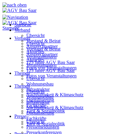
Startseite
Startseite
Verband
Übersicht
Verband
Vorstand & Beirat
Übersicht
Ansprechpartner
Vorstand & Beirat
Aktuelles
Ansprechpartner
Veranstaltungen
Aktuelles
125 Jahre AGV Bau Saar
Veranstaltungen
Fotos von Veranstaltungen
125 Jahre AGV Bau Saar
Themen
Fotos von Veranstaltungen
Übersicht
Wohnungsbau
Themen
Infrastruktur
Übersicht
Nachhaltigkeit & Klimaschutz
Wohnungsbau
Digitalisierung
Infrastruktur
Fachkräfte
Nachhaltigkeit & Klimaschutz
Tarif & Sozialpolitik
Digitalisierung
Presse
Fachkräfte
Übersicht
Tarif & Sozialpolitik
Pressemeldungen
Pressekonferenzen
Presse