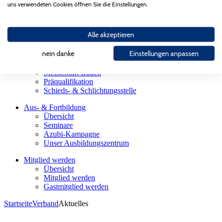
Landesgütegemeinschaft
uns verwendeten Cookies öffnen Sie die Einstellungen.
Gesellschaften des AGV Bau Saar
Partnerorganisationen
Alle akzeptieren
Bauherren
Übersicht
nein danke
Einstellungen anpassen
Firmensuche
Sachverständige
Meisterhaft Bauen
Präqualifikation
Schieds- & Schlichtungsstelle
Aus- & Fortbildung
Übersicht
Seminare
Azubi-Kampagne
Unser Ausbildungszentrum
Mitglied werden
Übersicht
Mitglied werden
Gastmitglied werden
Startseite
Verband
Aktuelles