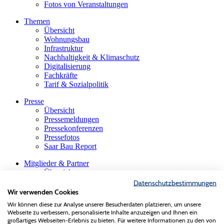
Fotos von Veranstaltungen
Themen
Übersicht
Wohnungsbau
Infrastruktur
Nachhaltigkeit & Klimaschutz
Digitalisierung
Fachkräfte
Tarif & Sozialpolitik
Presse
Übersicht
Pressemeldungen
Pressekonferenzen
Pressefotos
Saar Bau Report
Mitglieder & Partner
Übersicht
Firmensuche
Datenschutzbestimmungen
Die saarländische Bauindustrie
Wir verwenden Cookies
Innungen & Fachgruppen
Wir können diese zur Analyse unserer Besucherdaten platzieren, um unsere
Gastmitglieder
Webseite zu verbessern, personalisierte Inhalte anzuzeigen und Ihnen ein
VBS-Verband der Baustoffindustrie
großartiges Webseiten-Erlebnis zu bieten. Für weitere Informationen zu den von