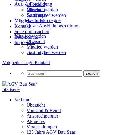
Aus- & Fortbildung
Übersicht
Übersicht
Mitglied werden
Seminare
Gastmitglied werden
Azubi-Kampagne
Mitglieder Login
Unser Ausbildungszentrum
Kontakt
Seite durchsuchen
Mitglied werden
Datenschutz
Übersicht
Impressum
Mitglied werden
Gastmitglied werden
Mitglieder Login
Kontakt
Startseite
Verband
Übersicht
Vorstand & Beirat
Ansprechpartner
Aktuelles
Veranstaltungen
125 Jahre AGV Bau Saar