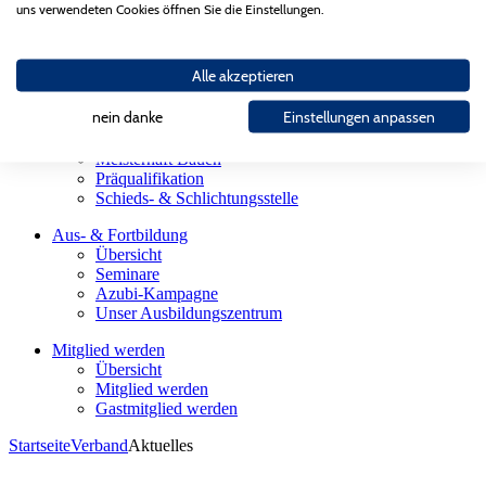
Landesgütegemeinschaft
uns verwendeten Cookies öffnen Sie die Einstellungen.
Gesellschaften des AGV Bau Saar
Partnerorganisationen
Alle akzeptieren
Bauherren
Übersicht
nein danke
Einstellungen anpassen
Firmensuche
Sachverständige
Meisterhaft Bauen
Präqualifikation
Schieds- & Schlichtungsstelle
Aus- & Fortbildung
Übersicht
Seminare
Azubi-Kampagne
Unser Ausbildungszentrum
Mitglied werden
Übersicht
Mitglied werden
Gastmitglied werden
Startseite
Verband
Aktuelles