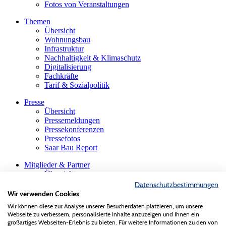
Fotos von Veranstaltungen
Themen
Übersicht
Wohnungsbau
Infrastruktur
Nachhaltigkeit & Klimaschutz
Digitalisierung
Fachkräfte
Tarif & Sozialpolitik
Presse
Übersicht
Pressemeldungen
Pressekonferenzen
Pressefotos
Saar Bau Report
Mitglieder & Partner
Übersicht
Firmensuche
Datenschutzbestimmungen
Die saarländische Bauindustrie
Wir verwenden Cookies
Innungen & Fachgruppen
Wir können diese zur Analyse unserer Besucherdaten platzieren, um unsere
Gastmitglieder
Webseite zu verbessern, personalisierte Inhalte anzuzeigen und Ihnen ein
VBS-Verband der Baustoffindustrie
großartiges Webseiten-Erlebnis zu bieten. Für weitere Informationen zu den von