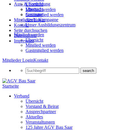
Aus- & Fortbildung
Übersicht
Übersicht
Mitglied werden
Seminare
Gastmitglied werden
Azubi-Kampagne
Mitglieder Login
Unser Ausbildungszentrum
Kontakt
Seite durchsuchen
Mitglied werden
Datenschutz
Übersicht
Impressum
Mitglied werden
Gastmitglied werden
Mitglieder Login
Kontakt
Startseite
Verband
Übersicht
Vorstand & Beirat
Ansprechpartner
Aktuelles
Veranstaltungen
125 Jahre AGV Bau Saar