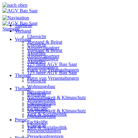
Startseite
Startseite
Verband
Übersicht
Verband
Vorstand & Beirat
Übersicht
Ansprechpartner
Vorstand & Beirat
Aktuelles
Ansprechpartner
Veranstaltungen
Aktuelles
125 Jahre AGV Bau Saar
Veranstaltungen
Fotos von Veranstaltungen
125 Jahre AGV Bau Saar
Themen
Fotos von Veranstaltungen
Übersicht
Wohnungsbau
Themen
Infrastruktur
Übersicht
Nachhaltigkeit & Klimaschutz
Wohnungsbau
Digitalisierung
Infrastruktur
Fachkräfte
Nachhaltigkeit & Klimaschutz
Tarif & Sozialpolitik
Digitalisierung
Presse
Fachkräfte
Übersicht
Tarif & Sozialpolitik
Pressemeldungen
Pressekonferenzen
Presse