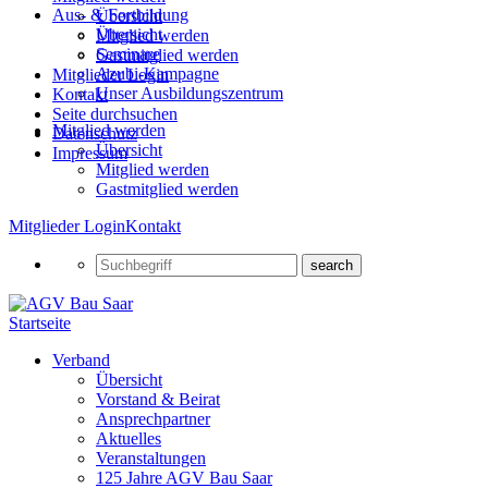
Aus- & Fortbildung
Übersicht
Übersicht
Mitglied werden
Seminare
Gastmitglied werden
Azubi-Kampagne
Mitglieder Login
Unser Ausbildungszentrum
Kontakt
Seite durchsuchen
Mitglied werden
Datenschutz
Übersicht
Impressum
Mitglied werden
Gastmitglied werden
Mitglieder Login
Kontakt
Startseite
Verband
Übersicht
Vorstand & Beirat
Ansprechpartner
Aktuelles
Veranstaltungen
125 Jahre AGV Bau Saar