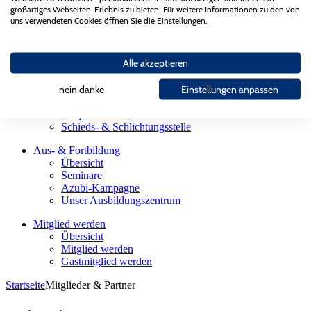
Landesgütegemeinschaft
großartiges Webseiten-Erlebnis zu bieten. Für weitere Informationen zu den von
Gesellschaften des AGV Bau Saar
uns verwendeten Cookies öffnen Sie die Einstellungen.
Partnerorganisationen
Bauherren
Alle akzeptieren
Übersicht
Firmensuche
Sachverständige
nein danke
Einstellungen anpassen
Meisterhaft Bauen
Präqualifikation
Schieds- & Schlichtungsstelle
Aus- & Fortbildung
Übersicht
Seminare
Azubi-Kampagne
Unser Ausbildungszentrum
Mitglied werden
Übersicht
Mitglied werden
Gastmitglied werden
Startseite
Mitglieder & Partner