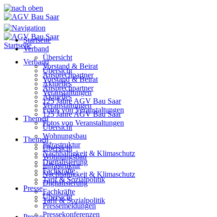
Startseite
Startseite
Verband
Übersicht
Verband
Vorstand & Beirat
Übersicht
Ansprechpartner
Vorstand & Beirat
Aktuelles
Ansprechpartner
Veranstaltungen
Aktuelles
125 Jahre AGV Bau Saar
Veranstaltungen
Fotos von Veranstaltungen
125 Jahre AGV Bau Saar
Themen
Fotos von Veranstaltungen
Übersicht
Wohnungsbau
Themen
Infrastruktur
Übersicht
Nachhaltigkeit & Klimaschutz
Wohnungsbau
Digitalisierung
Infrastruktur
Fachkräfte
Nachhaltigkeit & Klimaschutz
Tarif & Sozialpolitik
Digitalisierung
Presse
Fachkräfte
Übersicht
Tarif & Sozialpolitik
Pressemeldungen
Pressekonferenzen
Presse