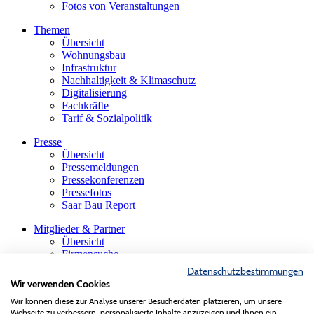
Fotos von Veranstaltungen
Themen
Übersicht
Wohnungsbau
Infrastruktur
Nachhaltigkeit & Klimaschutz
Digitalisierung
Fachkräfte
Tarif & Sozialpolitik
Presse
Übersicht
Pressemeldungen
Pressekonferenzen
Pressefotos
Saar Bau Report
Mitglieder & Partner
Übersicht
Firmensuche
Die saarländische Bauindustrie
Datenschutzbestimmungen
Innungen & Fachgruppen
Wir verwenden Cookies
Gastmitglieder
Wir können diese zur Analyse unserer Besucherdaten platzieren, um unsere
VBS-Verband der Baustoffindustrie
Webseite zu verbessern, personalisierte Inhalte anzuzeigen und Ihnen ein