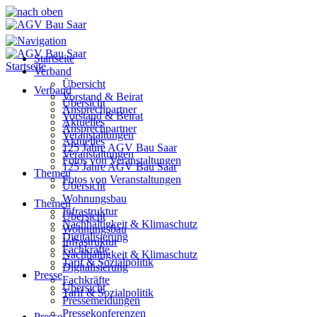
Startseite
Startseite
Verband
Übersicht
Verband
Vorstand & Beirat
Übersicht
Ansprechpartner
Vorstand & Beirat
Aktuelles
Ansprechpartner
Veranstaltungen
Aktuelles
125 Jahre AGV Bau Saar
Veranstaltungen
Fotos von Veranstaltungen
125 Jahre AGV Bau Saar
Themen
Fotos von Veranstaltungen
Übersicht
Wohnungsbau
Themen
Infrastruktur
Übersicht
Nachhaltigkeit & Klimaschutz
Wohnungsbau
Digitalisierung
Infrastruktur
Fachkräfte
Nachhaltigkeit & Klimaschutz
Tarif & Sozialpolitik
Digitalisierung
Presse
Fachkräfte
Übersicht
Tarif & Sozialpolitik
Pressemeldungen
Pressekonferenzen
Presse