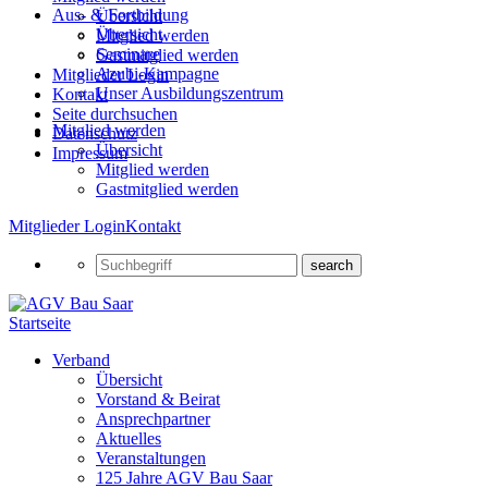
Aus- & Fortbildung
Übersicht
Übersicht
Mitglied werden
Seminare
Gastmitglied werden
Azubi-Kampagne
Mitglieder Login
Unser Ausbildungszentrum
Kontakt
Seite durchsuchen
Mitglied werden
Datenschutz
Übersicht
Impressum
Mitglied werden
Gastmitglied werden
Mitglieder Login
Kontakt
Startseite
Verband
Übersicht
Vorstand & Beirat
Ansprechpartner
Aktuelles
Veranstaltungen
125 Jahre AGV Bau Saar