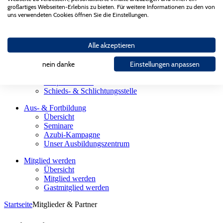
Landesgütegemeinschaft
großartiges Webseiten-Erlebnis zu bieten. Für weitere Informationen zu den von
Gesellschaften des AGV Bau Saar
uns verwendeten Cookies öffnen Sie die Einstellungen.
Partnerorganisationen
Bauherren
Alle akzeptieren
Übersicht
Firmensuche
Sachverständige
nein danke
Einstellungen anpassen
Meisterhaft Bauen
Präqualifikation
Schieds- & Schlichtungsstelle
Aus- & Fortbildung
Übersicht
Seminare
Azubi-Kampagne
Unser Ausbildungszentrum
Mitglied werden
Übersicht
Mitglied werden
Gastmitglied werden
Startseite
Mitglieder & Partner