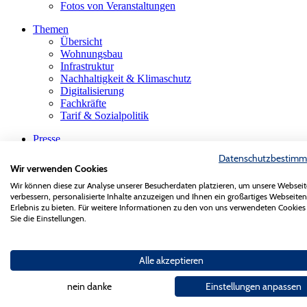
Fotos von Veranstaltungen
Themen
Übersicht
Wohnungsbau
Infrastruktur
Nachhaltigkeit & Klimaschutz
Digitalisierung
Fachkräfte
Tarif & Sozialpolitik
Presse
Übersicht
Datenschutzbestim
Pressemeldungen
Wir verwenden Cookies
Pressekonferenzen
Wir können diese zur Analyse unserer Besucherdaten platzieren, um unsere Webseit
Pressefotos
verbessern, personalisierte Inhalte anzuzeigen und Ihnen ein großartiges Webseiten
Saar Bau Report
Erlebnis zu bieten. Für weitere Informationen zu den von uns verwendeten Cookies
Sie die Einstellungen.
Mitglieder & Partner
Übersicht
Firmensuche
Alle akzeptieren
Die saarländische Bauindustrie
Innungen & Fachgruppen
Gastmitglieder
nein danke
Einstellungen anpassen
VBS-Verband der Baustoffindustrie