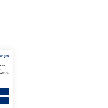
mungen
e zu
-
 öffnen