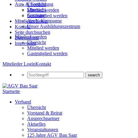
Aus- & Fortbildung
Übersicht
Übersicht
Mitglied werden
Seminare
Gastmitglied werden
Azubi-Kampagne
Mitglieder Login
Unser Ausbildungszentrum
Kontakt
Seite durchsuchen
Mitglied werden
Datenschutz
Übersicht
Impressum
Mitglied werden
Gastmitglied werden
Mitglieder Login
Kontakt
Startseite
Verband
Übersicht
Vorstand & Beirat
Ansprechpartner
Aktuelles
Veranstaltungen
125 Jahre AGV Bau Saar