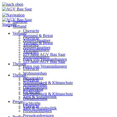
Startseite
Startseite
Verband
Übersicht
Verband
Vorstand & Beirat
Übersicht
Ansprechpartner
Vorstand & Beirat
Aktuelles
Ansprechpartner
Veranstaltungen
Aktuelles
125 Jahre AGV Bau Saar
Veranstaltungen
Fotos von Veranstaltungen
125 Jahre AGV Bau Saar
Themen
Fotos von Veranstaltungen
Übersicht
Wohnungsbau
Themen
Infrastruktur
Übersicht
Nachhaltigkeit & Klimaschutz
Wohnungsbau
Digitalisierung
Infrastruktur
Fachkräfte
Nachhaltigkeit & Klimaschutz
Tarif & Sozialpolitik
Digitalisierung
Presse
Fachkräfte
Übersicht
Tarif & Sozialpolitik
Pressemeldungen
Pressekonferenzen
Presse