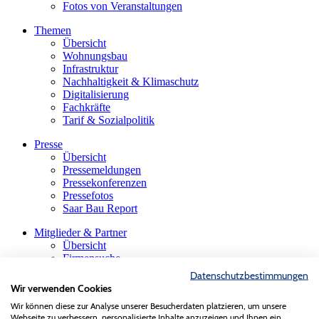
Fotos von Veranstaltungen
Themen
Übersicht
Wohnungsbau
Infrastruktur
Nachhaltigkeit & Klimaschutz
Digitalisierung
Fachkräfte
Tarif & Sozialpolitik
Presse
Übersicht
Pressemeldungen
Pressekonferenzen
Pressefotos
Saar Bau Report
Mitglieder & Partner
Übersicht
Firmensuche
Die saarländische Bauindustrie
Datenschutzbestimmungen
Innungen & Fachgruppen
Wir verwenden Cookies
Gastmitglieder
Wir können diese zur Analyse unserer Besucherdaten platzieren, um unsere
VBS-Verband der Baustoffindustrie
Webseite zu verbessern, personalisierte Inhalte anzuzeigen und Ihnen ein