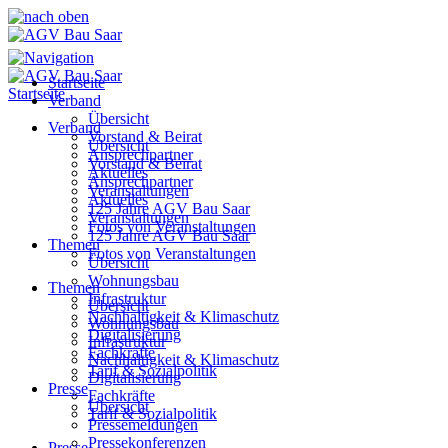
Startseite
Startseite
Verband
Übersicht
Verband
Vorstand & Beirat
Übersicht
Ansprechpartner
Vorstand & Beirat
Aktuelles
Ansprechpartner
Veranstaltungen
Aktuelles
125 Jahre AGV Bau Saar
Veranstaltungen
Fotos von Veranstaltungen
125 Jahre AGV Bau Saar
Themen
Fotos von Veranstaltungen
Übersicht
Wohnungsbau
Themen
Infrastruktur
Übersicht
Nachhaltigkeit & Klimaschutz
Wohnungsbau
Digitalisierung
Infrastruktur
Fachkräfte
Nachhaltigkeit & Klimaschutz
Tarif & Sozialpolitik
Digitalisierung
Presse
Fachkräfte
Übersicht
Tarif & Sozialpolitik
Pressemeldungen
Pressekonferenzen
Presse