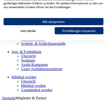
Landesgütegemeinschaft
großartiges Webseiten-Erlebnis zu bieten. Für weitere Informationen zu den von
Gesellschaften des AGV Bau Saar
uns verwendeten Cookies öffnen Sie die Einstellungen.
Partnerorganisationen
Bauherren
Alle akzeptieren
Übersicht
Firmensuche
Sachverständige
nein danke
Einstellungen anpassen
Meisterhaft Bauen
Präqualifikation
Schieds- & Schlichtungsstelle
Aus- & Fortbildung
Übersicht
Seminare
Azubi-Kampagne
Unser Ausbildungszentrum
Mitglied werden
Übersicht
Mitglied werden
Gastmitglied werden
Startseite
Mitglieder & Partner