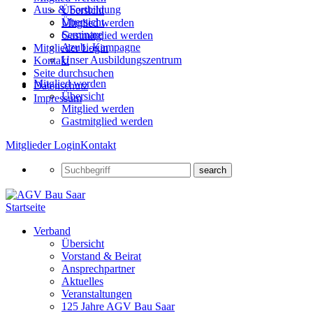
Aus- & Fortbildung
Übersicht
Übersicht
Mitglied werden
Seminare
Gastmitglied werden
Azubi-Kampagne
Mitglieder Login
Unser Ausbildungszentrum
Kontakt
Seite durchsuchen
Mitglied werden
Datenschutz
Übersicht
Impressum
Mitglied werden
Gastmitglied werden
Mitglieder Login
Kontakt
Startseite
Verband
Übersicht
Vorstand & Beirat
Ansprechpartner
Aktuelles
Veranstaltungen
125 Jahre AGV Bau Saar