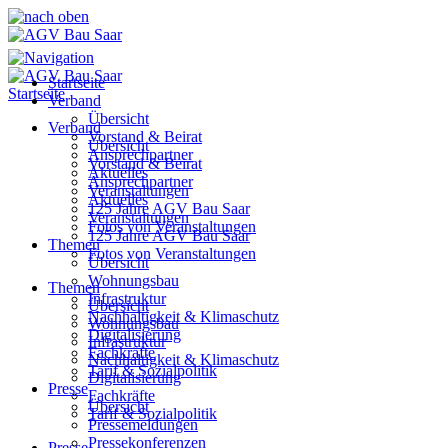
Startseite
Startseite
Verband
Übersicht
Verband
Vorstand & Beirat
Übersicht
Ansprechpartner
Vorstand & Beirat
Aktuelles
Ansprechpartner
Veranstaltungen
Aktuelles
125 Jahre AGV Bau Saar
Veranstaltungen
Fotos von Veranstaltungen
125 Jahre AGV Bau Saar
Themen
Fotos von Veranstaltungen
Übersicht
Wohnungsbau
Themen
Infrastruktur
Übersicht
Nachhaltigkeit & Klimaschutz
Wohnungsbau
Digitalisierung
Infrastruktur
Fachkräfte
Nachhaltigkeit & Klimaschutz
Tarif & Sozialpolitik
Digitalisierung
Presse
Fachkräfte
Übersicht
Tarif & Sozialpolitik
Pressemeldungen
Pressekonferenzen
Presse