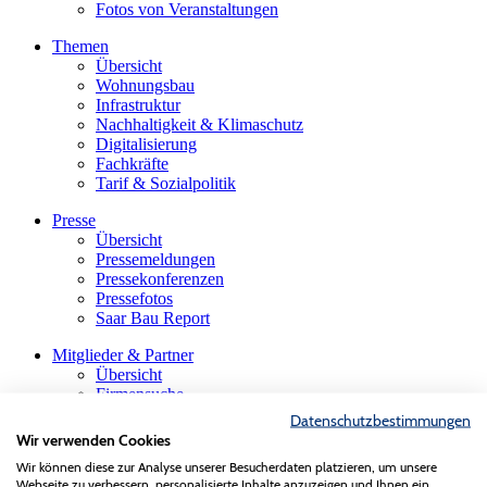
Fotos von Veranstaltungen
Themen
Übersicht
Wohnungsbau
Infrastruktur
Nachhaltigkeit & Klimaschutz
Digitalisierung
Fachkräfte
Tarif & Sozialpolitik
Presse
Übersicht
Pressemeldungen
Pressekonferenzen
Pressefotos
Saar Bau Report
Mitglieder & Partner
Übersicht
Firmensuche
Die saarländische Bauindustrie
Datenschutzbestimmungen
Innungen & Fachgruppen
Wir verwenden Cookies
Gastmitglieder
Wir können diese zur Analyse unserer Besucherdaten platzieren, um unsere
VBS-Verband der Baustoffindustrie
Webseite zu verbessern, personalisierte Inhalte anzuzeigen und Ihnen ein