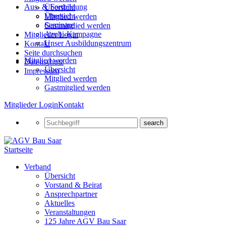
Aus- & Fortbildung
Übersicht
Übersicht
Mitglied werden
Seminare
Gastmitglied werden
Azubi-Kampagne
Mitglieder Login
Unser Ausbildungszentrum
Kontakt
Seite durchsuchen
Mitglied werden
Datenschutz
Übersicht
Impressum
Mitglied werden
Gastmitglied werden
Mitglieder Login
Kontakt
Startseite
Verband
Übersicht
Vorstand & Beirat
Ansprechpartner
Aktuelles
Veranstaltungen
125 Jahre AGV Bau Saar