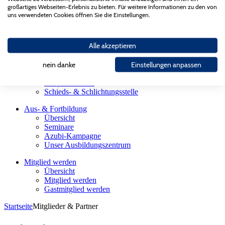
Landesgütegemeinschaft
großartiges Webseiten-Erlebnis zu bieten. Für weitere Informationen zu den von
Gesellschaften des AGV Bau Saar
uns verwendeten Cookies öffnen Sie die Einstellungen.
Partnerorganisationen
Bauherren
Alle akzeptieren
Übersicht
Firmensuche
Sachverständige
nein danke
Einstellungen anpassen
Meisterhaft Bauen
Präqualifikation
Schieds- & Schlichtungsstelle
Aus- & Fortbildung
Übersicht
Seminare
Azubi-Kampagne
Unser Ausbildungszentrum
Mitglied werden
Übersicht
Mitglied werden
Gastmitglied werden
Startseite
Mitglieder & Partner