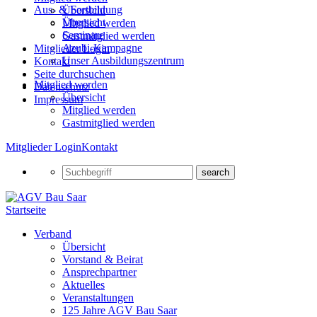
Aus- & Fortbildung
Übersicht
Übersicht
Mitglied werden
Seminare
Gastmitglied werden
Azubi-Kampagne
Mitglieder Login
Unser Ausbildungszentrum
Kontakt
Seite durchsuchen
Mitglied werden
Datenschutz
Übersicht
Impressum
Mitglied werden
Gastmitglied werden
Mitglieder Login
Kontakt
Startseite
Verband
Übersicht
Vorstand & Beirat
Ansprechpartner
Aktuelles
Veranstaltungen
125 Jahre AGV Bau Saar