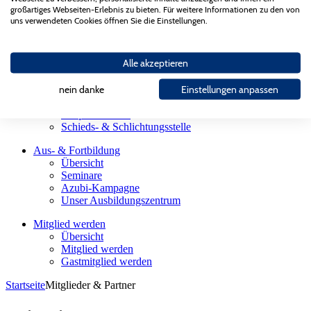
Landesgütegemeinschaft
großartiges Webseiten-Erlebnis zu bieten. Für weitere Informationen zu den von
Gesellschaften des AGV Bau Saar
uns verwendeten Cookies öffnen Sie die Einstellungen.
Partnerorganisationen
Bauherren
Alle akzeptieren
Übersicht
Firmensuche
Sachverständige
nein danke
Einstellungen anpassen
Meisterhaft Bauen
Präqualifikation
Schieds- & Schlichtungsstelle
Aus- & Fortbildung
Übersicht
Seminare
Azubi-Kampagne
Unser Ausbildungszentrum
Mitglied werden
Übersicht
Mitglied werden
Gastmitglied werden
Startseite
Mitglieder & Partner