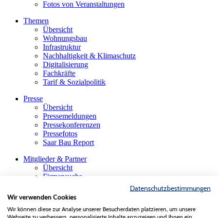
Fotos von Veranstaltungen
Themen
Übersicht
Wohnungsbau
Infrastruktur
Nachhaltigkeit & Klimaschutz
Digitalisierung
Fachkräfte
Tarif & Sozialpolitik
Presse
Übersicht
Pressemeldungen
Pressekonferenzen
Pressefotos
Saar Bau Report
Mitglieder & Partner
Übersicht
Firmensuche
Die saarländische Bauindustrie
Datenschutzbestimmungen
Innungen & Fachgruppen
Wir verwenden Cookies
Gastmitglieder
Wir können diese zur Analyse unserer Besucherdaten platzieren, um unsere
VBS-Verband der Baustoffindustrie
Webseite zu verbessern, personalisierte Inhalte anzuzeigen und Ihnen ein