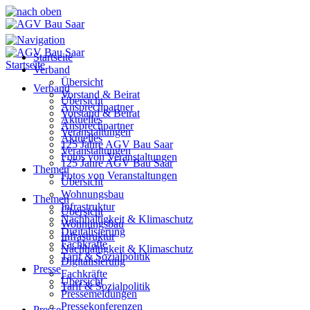
Startseite
Startseite
Verband
Übersicht
Verband
Vorstand & Beirat
Übersicht
Ansprechpartner
Vorstand & Beirat
Aktuelles
Ansprechpartner
Veranstaltungen
Aktuelles
125 Jahre AGV Bau Saar
Veranstaltungen
Fotos von Veranstaltungen
125 Jahre AGV Bau Saar
Themen
Fotos von Veranstaltungen
Übersicht
Wohnungsbau
Themen
Infrastruktur
Übersicht
Nachhaltigkeit & Klimaschutz
Wohnungsbau
Digitalisierung
Infrastruktur
Fachkräfte
Nachhaltigkeit & Klimaschutz
Tarif & Sozialpolitik
Digitalisierung
Presse
Fachkräfte
Übersicht
Tarif & Sozialpolitik
Pressemeldungen
Pressekonferenzen
Presse