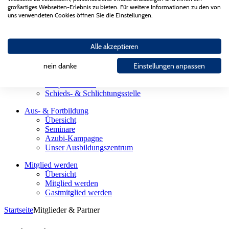
Landesgütegemeinschaft
großartiges Webseiten-Erlebnis zu bieten. Für weitere Informationen zu den von
Gesellschaften des AGV Bau Saar
uns verwendeten Cookies öffnen Sie die Einstellungen.
Partnerorganisationen
Bauherren
Alle akzeptieren
Übersicht
Firmensuche
Sachverständige
nein danke
Einstellungen anpassen
Meisterhaft Bauen
Präqualifikation
Schieds- & Schlichtungsstelle
Aus- & Fortbildung
Übersicht
Seminare
Azubi-Kampagne
Unser Ausbildungszentrum
Mitglied werden
Übersicht
Mitglied werden
Gastmitglied werden
Startseite
Mitglieder & Partner