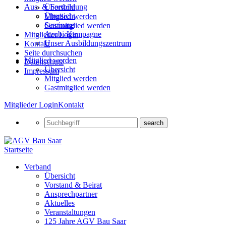
Aus- & Fortbildung
Übersicht
Übersicht
Mitglied werden
Seminare
Gastmitglied werden
Azubi-Kampagne
Mitglieder Login
Unser Ausbildungszentrum
Kontakt
Seite durchsuchen
Mitglied werden
Datenschutz
Übersicht
Impressum
Mitglied werden
Gastmitglied werden
Mitglieder Login
Kontakt
Startseite
Verband
Übersicht
Vorstand & Beirat
Ansprechpartner
Aktuelles
Veranstaltungen
125 Jahre AGV Bau Saar