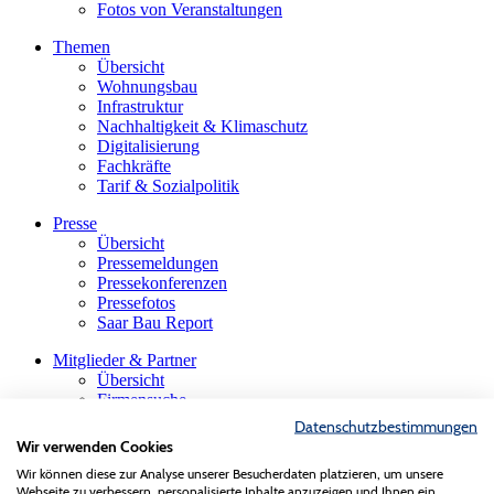
Fotos von Veranstaltungen
Themen
Übersicht
Wohnungsbau
Infrastruktur
Nachhaltigkeit & Klimaschutz
Digitalisierung
Fachkräfte
Tarif & Sozialpolitik
Presse
Übersicht
Pressemeldungen
Pressekonferenzen
Pressefotos
Saar Bau Report
Mitglieder & Partner
Übersicht
Firmensuche
Die saarländische Bauindustrie
Datenschutzbestimmungen
Innungen & Fachgruppen
Wir verwenden Cookies
Gastmitglieder
Wir können diese zur Analyse unserer Besucherdaten platzieren, um unsere
VBS-Verband der Baustoffindustrie
Webseite zu verbessern, personalisierte Inhalte anzuzeigen und Ihnen ein