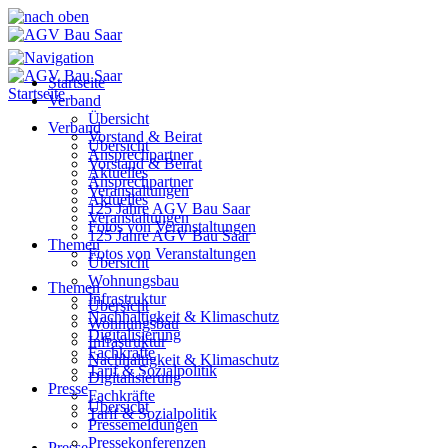
Startseite
Startseite
Verband
Übersicht
Verband
Vorstand & Beirat
Übersicht
Ansprechpartner
Vorstand & Beirat
Aktuelles
Ansprechpartner
Veranstaltungen
Aktuelles
125 Jahre AGV Bau Saar
Veranstaltungen
Fotos von Veranstaltungen
125 Jahre AGV Bau Saar
Themen
Fotos von Veranstaltungen
Übersicht
Wohnungsbau
Themen
Infrastruktur
Übersicht
Nachhaltigkeit & Klimaschutz
Wohnungsbau
Digitalisierung
Infrastruktur
Fachkräfte
Nachhaltigkeit & Klimaschutz
Tarif & Sozialpolitik
Digitalisierung
Presse
Fachkräfte
Übersicht
Tarif & Sozialpolitik
Pressemeldungen
Pressekonferenzen
Presse